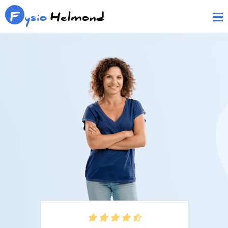
F
ysio
Helmond