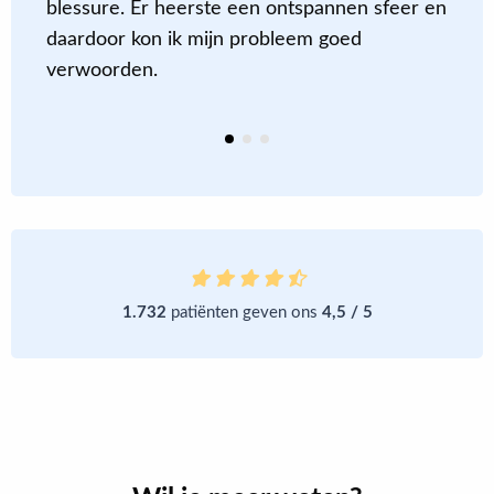
blessure. Er heerste een ontspannen sfeer en
m
daardoor kon ik mijn probleem goed
a
verwoorden.
m
e
1.732
patiënten geven ons
4,5 / 5