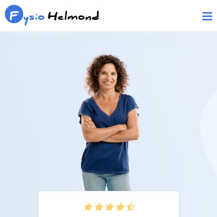
F
ysio
Helmond